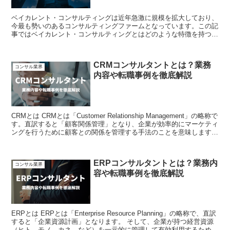
ベイカレント・コンサルティングは近年急激に規模を拡大しており、
今最も勢いのあるコンサルティングファームとなっています。この記
事ではベイカレント・コンサルティングとはどのような特徴を持つ企
業なのか、という点について詳しく解説します。 ベイカレ...
CRMコンサルタントとは？業務
コンサル業界
内容や転職事例を徹底解説
CRMとは CRMとは「Customer Relationship Management」の略称で
す。直訳すると「顧客関係管理」となり、企業が効率的にマーケティ
ングを行うために顧客との関係を管理する手法のことを意味します。
そして、顧客を軸...
ERPコンサルタントとは？業務内
コンサル業界
容や転職事例を徹底解説
ERPとは ERPとは「Enterprise Resource Planning」の略称で、直訳
すると「企業資源計画」となります。 そして、企業が持つ経営資源
（ヒト、モノ、カネ、など）を一元的に管理して有効利用するための